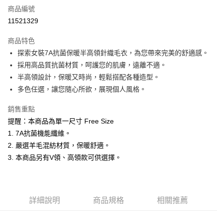
商品編號
超商取貨付款
11521329
LINE Pay
商品特色
Apple Pay
探索女裝7A抗菌保暖半高領針織毛衣，為您帶來完美的舒適感。
採用高品質抗菌材質，呵護您的肌膚，遠離不適。
悠遊付
半高領設計，保暖又時尚，輕鬆搭配各種造型。
Google Pay
多色任選，讓您隨心所欲，展現個人風格。
ATM付款
銷售重點
提醒：本商品為單一尺寸 Free Size
運送方式
1. 7A抗菌機能纖維。
全家取貨付款
2. 嚴選羊毛混紡材質，保暖舒適。
每筆NT$60，滿NT$1,200(含以上)免運費
3. 本商品另有V領、高領款可供選擇。
付款後全家取貨
每筆NT$60，滿NT$1,200(含以上)免運費
詳細說明
商品規格
相關推薦
萊爾富取貨付款