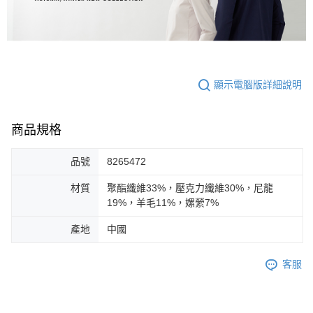
顯示電腦版詳細說明
商品規格
品號
8265472
材質
聚酯纖維33%，壓克力纖維30%，尼龍
19%，羊毛11%，嫘縈7%
產地
中國
客服