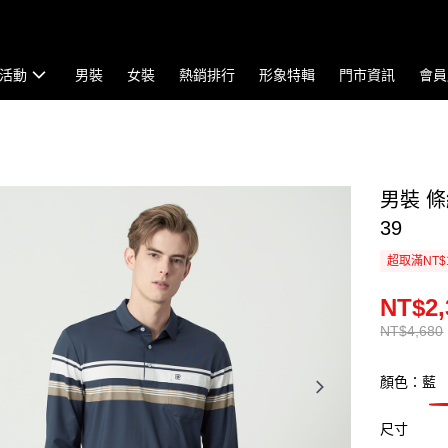
活動
男裝
女裝
熱銷排行
形象特輯
門市資訊
會員
男裝 條
39
超取滿NT$
NT$2,
NT$4,680
顏色：藍
尺寸