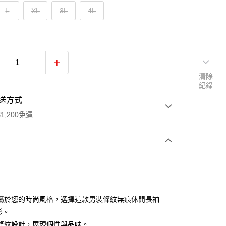
L
XL
3L
4L
清除
紀錄
送方式
1,200免運
次付款
付款
屬於您的時尚風格，選擇這款男裝條紋無痕休閒長袖
衫。
條紋設計，展現個性與品味。