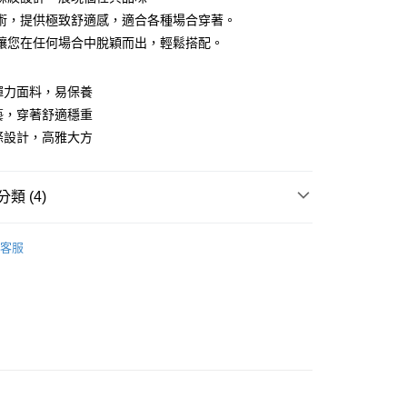
術，提供極致舒適感，適合各種場合穿著。
讓您在任何場合中脫穎而出，輕鬆搭配。
y
混彈力面料，易保養
工藝，穿著舒適穩重
配條設計，高雅大方
付款
類 (4)
0，滿NT$1,200(含以上)免運費
家取貨
袖POLO衫
客服
0，滿NT$1,200(含以上)免運費
推薦
貨付款
系列
POLO衫
0，滿NT$1,200(含以上)免運費
上衣】
爾富取貨
0，滿NT$1,200(含以上)免運費
付款