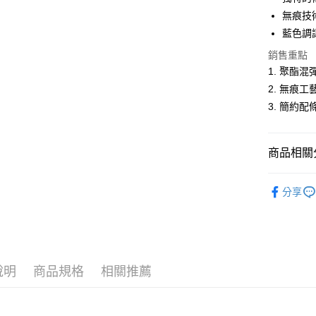
悠遊付
無痕技
藍色調
Google Pa
銷售重點
ATM付款
1. 聚酯
2. 無痕
3. 簡約
運送方式
全家取貨
商品相關分
每筆NT$6
付款後全
男裝
長
分享
每筆NT$6
人氣商品
萊爾富取
休閒服飾
每筆NT$6
男裝
【
說明
商品規格
相關推薦
付款後萊
每筆NT$6
7-11取貨