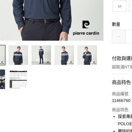
M
數量
付款與運
超取滿NT$
付款方式
商品特色
信用卡一
商品編號
11466760
超商取貨
商品特色
LINE Pay
探索專
POLO
Apple Pay
獨特的