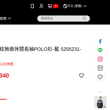
0
中文 (繁體)
服務
紋無痕休閒長袖POLO衫-藍 5255231-
1,200免運
340