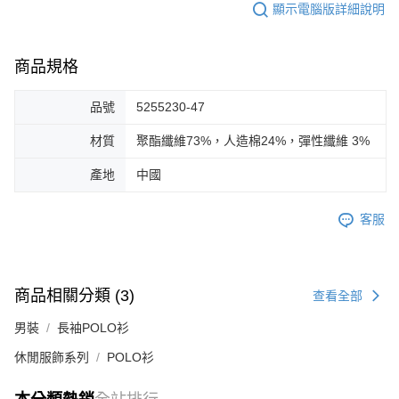
顯示電腦版詳細說明
商品規格
品號
5255230-47
材質
聚酯纖維73%，人造棉24%，彈性纖維 3%
產地
中國
客服
商品相關分類 (3)
查看全部
男裝
長袖POLO衫
休閒服飾系列
POLO衫