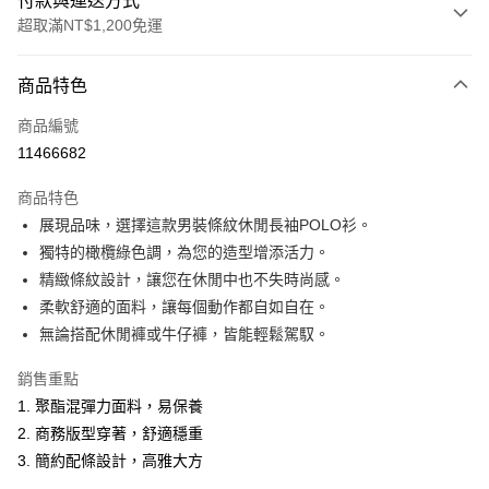
付款與運送方式
超取滿NT$1,200免運
付款方式
商品特色
信用卡一次付款
商品編號
超商取貨付款
11466682
LINE Pay
商品特色
Apple Pay
展現品味，選擇這款男裝條紋休閒長袖POLO衫。
獨特的橄欖綠色調，為您的造型增添活力。
悠遊付
精緻條紋設計，讓您在休閒中也不失時尚感。
Google Pay
柔軟舒適的面料，讓每個動作都自如自在。
無論搭配休閒褲或牛仔褲，皆能輕鬆駕馭。
ATM付款
銷售重點
運送方式
1. 聚酯混彈力面料，易保養
全家取貨付款
2. 商務版型穿著，舒適穩重
每筆NT$60，滿NT$1,200(含以上)免運費
3. 簡約配條設計，高雅大方