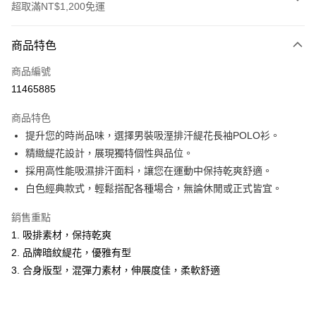
超取滿NT$1,200免運
付款方式
商品特色
信用卡一次付款
商品編號
超商取貨付款
11465885
LINE Pay
商品特色
Apple Pay
提升您的時尚品味，選擇男裝吸溼排汗緹花長袖POLO衫。
精緻緹花設計，展現獨特個性與品位。
悠遊付
採用高性能吸濕排汗面料，讓您在運動中保持乾爽舒適。
Google Pay
白色經典款式，輕鬆搭配各種場合，無論休閒或正式皆宜。
ATM付款
銷售重點
1. 吸排素材，保持乾爽
運送方式
2. 品牌暗紋緹花，優雅有型
全家取貨付款
3. 合身版型，混彈力素材，伸展度佳，柔軟舒適
每筆NT$60，滿NT$1,200(含以上)免運費
付款後全家取貨