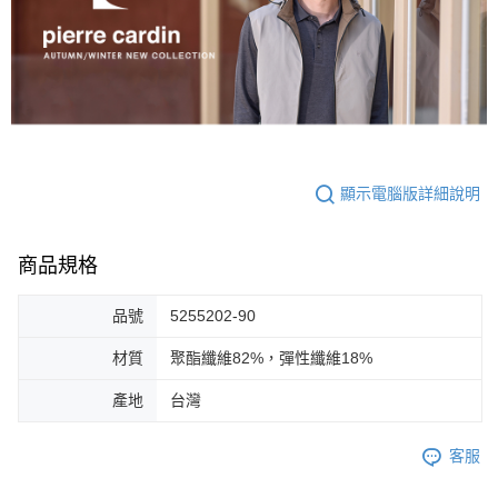
顯示電腦版詳細說明
商品規格
品號
5255202-90
材質
聚酯纖維82%，彈性纖維18%
產地
台灣
客服