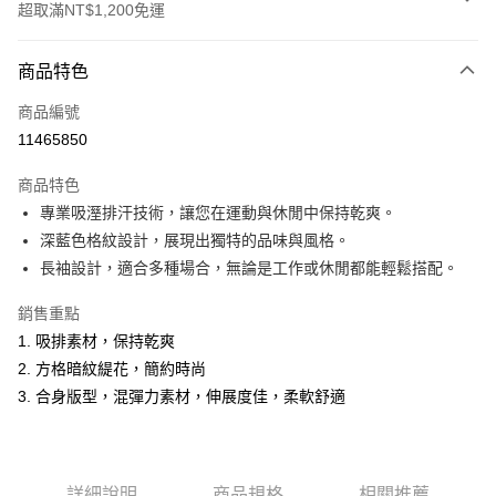
超取滿NT$1,200免運
付款方式
商品特色
信用卡一次付款
商品編號
超商取貨付款
11465850
LINE Pay
商品特色
Apple Pay
專業吸溼排汗技術，讓您在運動與休閒中保持乾爽。
深藍色格紋設計，展現出獨特的品味與風格。
悠遊付
長袖設計，適合多種場合，無論是工作或休閒都能輕鬆搭配。
Google Pay
銷售重點
ATM付款
1. 吸排素材，保持乾爽
2. 方格暗紋緹花，簡約時尚
運送方式
3. 合身版型，混彈力素材，伸展度佳，柔軟舒適
全家取貨付款
每筆NT$60，滿NT$1,200(含以上)免運費
付款後全家取貨
詳細說明
商品規格
相關推薦