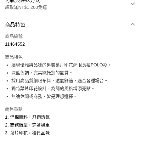
付款與運送方式
超取滿NT$1,200免運
付款方式
商品特色
信用卡一次付款
商品編號
超商取貨付款
11464552
LINE Pay
商品特色
Apple Pay
展現優雅與品味的男裝葉片印花網眼長袖POLO衫。
深藍色調，完美襯托您的氣質。
悠遊付
採用高品質網眼布料，透氣舒適，適合各種場合。
Google Pay
獨特葉片印花設計，為簡約風格增添亮點。
無論休閒或商務，皆是理想選擇。
ATM付款
銷售重點
運送方式
1. 混棉面料，舒適透氣
全家取貨付款
2. 商務版型，穿著穩重
每筆NT$60，滿NT$1,200(含以上)免運費
3. 葉片印花，獨具品味