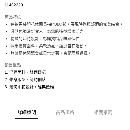
超商取貨付款
11462220
LINE Pay
商品特色
Apple Pay
這款男裝印花休閒長袖POLO衫，展現時尚與舒適的完美結合。
淺藍色調清新宜人，為您的造型增添活力。
悠遊付
精緻的印花設計，彰顯獨特品味與個性。
Google Pay
採用優質面料，柔軟透氣，讓您自在活動。
無論是休閒聚會或日常穿著，皆是理想選擇。
ATM付款
銷售重點
運送方式
1. 混棉面料，舒適透氣
全家取貨付款
2. 修身版型，簡約俐落
每筆NT$60，滿NT$1,200(含以上)免運費
3. 幾何印花設計，經典優雅
付款後全家取貨
每筆NT$60，滿NT$1,200(含以上)免運費
詳細說明
商品規格
相關推薦
萊爾富取貨付款
每筆NT$60，滿NT$1,200(含以上)免運費