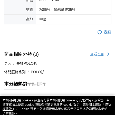
材質
棉65%，聚酯纖維35%
產地
中國
客服
商品相關分類 (3)
查看全部
男裝
長袖POLO衫
休閒服飾系列
POLO衫
本分類熱銷
全站排行
本網站中使用 cookie，欲查詢有關本網站使用 cookie 方式之詳情，及若您不希
熱門標籤
望在電腦上使用 cookie 時應如何變更電腦的 cookie 設定，請參閱本網站「
隱私
權條款
」之 Cookie 聲明。您繼續使用本網站即表示您同意本公司得按本網站使
用條款之 Cookie 聲明使用 cookie。
了解更多 >