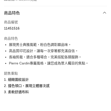
付款方式
商品特色
信用卡一次付款
商品編號
超商取貨付款
11451516
LINE Pay
商品特色
Apple Pay
展現男士典雅風範，粉白色調彰顯品味。
高品質印花設計，讓每一次穿著都充滿自信。
悠遊付
長袖剪裁，適合多種場合，完美搭配各類服飾。
Google Pay
Pierre Cardin專屬風格，讓您成為眾人矚目的焦點。
ATM付款
銷售重點
1. 細緻圖紋設計
運送方式
2. 撞色領口，展現立體層次感
全家取貨付款
3. 柔軟舒適布料
每筆NT$60，滿NT$1,200(含以上)免運費
付款後全家取貨