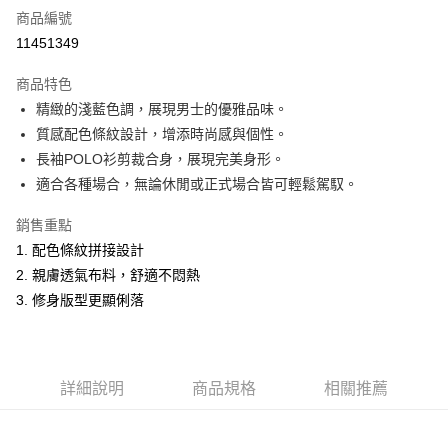
商品編號
超商取貨付款
11451349
LINE Pay
商品特色
Apple Pay
精緻的淺藍色調，展現男士的優雅品味。
質感配色條紋設計，增添時尚感與個性。
悠遊付
長袖POLO衫剪裁合身，展現完美身形。
Google Pay
適合各種場合，無論休閒或正式場合皆可輕鬆駕馭。
ATM付款
銷售重點
1. 配色條紋拼接設計
運送方式
2. 親膚透氣布料，舒適不悶熱
全家取貨付款
3. 修身版型更顯俐落
每筆NT$60，滿NT$1,200(含以上)免運費
付款後全家取貨
每筆NT$60，滿NT$1,200(含以上)免運費
詳細說明
商品規格
相關推薦
萊爾富取貨付款