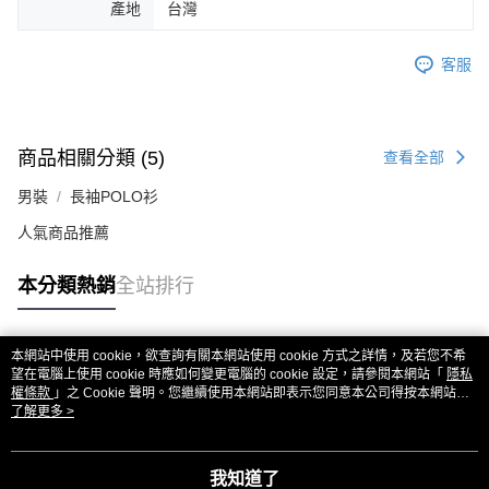
產地
台灣
客服
商品相關分類 (5)
查看全部
男裝
長袖POLO衫
人氣商品推薦
本分類熱銷
全站排行
本網站中使用 cookie，欲查詢有關本網站使用 cookie 方式之詳情，及若您不希
熱門標籤
望在電腦上使用 cookie 時應如何變更電腦的 cookie 設定，請參閱本網站「
隱私
權條款
」之 Cookie 聲明。您繼續使用本網站即表示您同意本公司得按本網站使
用條款之 Cookie 聲明使用 cookie。
了解更多 >
我知道了