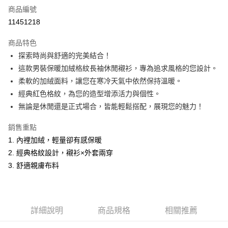
商品編號
超商取貨付款
11451218
LINE Pay
商品特色
Apple Pay
探索時尚與舒適的完美結合！
這款男裝保暖加絨格紋長袖休閒襯衫，專為追求風格的您設計。
悠遊付
柔軟的加絨面料，讓您在寒冷天氣中依然保持溫暖。
Google Pay
經典紅色格紋，為您的造型增添活力與個性。
無論是休閒還是正式場合，皆能輕鬆搭配，展現您的魅力！
ATM付款
銷售重點
運送方式
1. 內裡加絨，輕量卻有感保暖
全家取貨付款
2. 經典格紋設計，襯衫×外套兩穿
每筆NT$60，滿NT$1,200(含以上)免運費
3. 舒適親膚布料
付款後全家取貨
每筆NT$60，滿NT$1,200(含以上)免運費
詳細說明
商品規格
相關推薦
萊爾富取貨付款