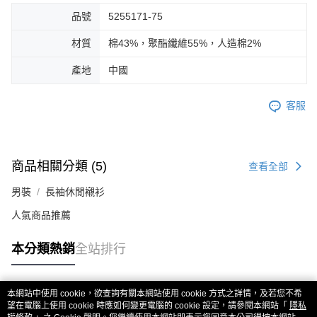
品號
5255171-75
材質
棉43%，聚酯纖維55%，人造棉2%
產地
中國
客服
商品相關分類 (5)
查看全部
男裝
長袖休閒襯衫
人氣商品推薦
本分類熱銷
全站排行
本網站中使用 cookie，欲查詢有關本網站使用 cookie 方式之詳情，及若您不希
熱門標籤
望在電腦上使用 cookie 時應如何變更電腦的 cookie 設定，請參閱本網站「
隱私