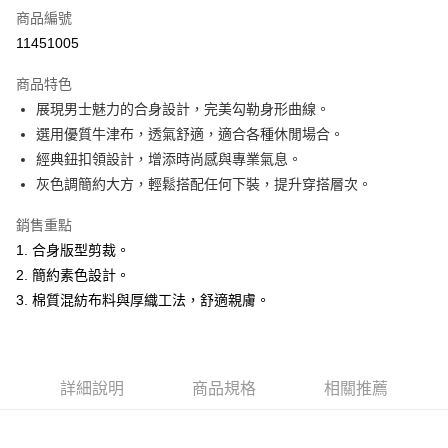
商品編號
超商取貨付款
11451005
LINE Pay
商品特色
Apple Pay
展現男士魅力的合身設計，完美勾勒身形曲線。
選用優質牛津布，透氣舒適，適合各種休閒場合。
悠遊付
經典鈕扣領設計，增添時尚感與專業氣息。
Google Pay
灰色調簡約大方，輕鬆搭配任何下裝，提升穿搭層次。
ATM付款
銷售重點
1. 合身版型剪裁。
運送方式
2. 簡約素色設計。
全家取貨付款
3. 棉質混紡布料與厚織工法，舒適親膚。
每筆NT$60，滿NT$1,200(含以上)免運費
付款後全家取貨
每筆NT$60，滿NT$1,200(含以上)免運費
詳細說明
商品規格
相關推薦
萊爾富取貨付款