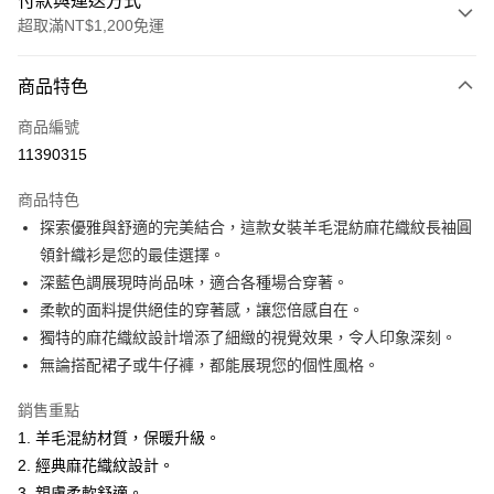
付款與運送方式
超取滿NT$1,200免運
付款方式
商品特色
信用卡一次付款
商品編號
超商取貨付款
11390315
LINE Pay
商品特色
Apple Pay
探索優雅與舒適的完美結合，這款女裝羊毛混紡麻花織紋長袖圓
領針織衫是您的最佳選擇。
悠遊付
深藍色調展現時尚品味，適合各種場合穿著。
Google Pay
柔軟的面料提供絕佳的穿著感，讓您倍感自在。
獨特的麻花織紋設計增添了細緻的視覺效果，令人印象深刻。
ATM付款
無論搭配裙子或牛仔褲，都能展現您的個性風格。
運送方式
銷售重點
全家取貨付款
1. 羊毛混紡材質，保暖升級。
每筆NT$60，滿NT$1,200(含以上)免運費
2. 經典麻花織紋設計。
3. 親膚柔軟舒適。