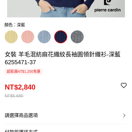
顏色：深藍
女裝 羊毛混紡麻花織紋長袖圓領針織衫-深藍
6255471-37
超取滿NT$1,200免運
NT$2,840
NT$5,680
請選擇商品選項