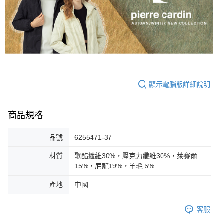
顯示電腦版詳細說明
商品規格
品號
6255471-37
材質
聚酯纖維30%，壓克力纖維30%，萊賽爾
15%，尼龍19%，羊毛 6%
產地
中國
客服