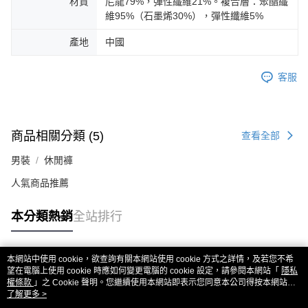
材質
尼龍79%，彈性纖維21%。複合層：聚酯纖
維95%（石墨烯30%），彈性纖維5%
產地
中國
客服
商品相關分類 (5)
查看全部
男裝
休閒褲
人氣商品推薦
本分類熱銷
全站排行
本網站中使用 cookie，欲查詢有關本網站使用 cookie 方式之詳情，及若您不希
熱門標籤
望在電腦上使用 cookie 時應如何變更電腦的 cookie 設定，請參閱本網站「
隱私
權條款
」之 Cookie 聲明。您繼續使用本網站即表示您同意本公司得按本網站使
用條款之 Cookie 聲明使用 cookie。
了解更多 >