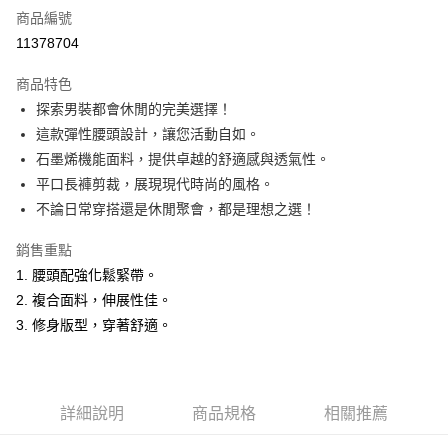
商品編號
超商取貨付款
11378704
LINE Pay
商品特色
Apple Pay
探索男裝都會休閒的完美選擇！
這款彈性腰頭設計，讓您活動自如。
悠遊付
石墨烯機能面料，提供卓越的舒適感與透氣性。
Google Pay
平口長褲剪裁，展現現代時尚的風格。
不論日常穿搭還是休閒聚會，都是理想之選！
ATM付款
銷售重點
運送方式
1. 腰頭配強化鬆緊帶。
全家取貨付款
2. 複合面料，伸展性佳。
每筆NT$60，滿NT$1,200(含以上)免運費
3. 修身版型，穿著舒適。
付款後全家取貨
每筆NT$60，滿NT$1,200(含以上)免運費
詳細說明
商品規格
相關推薦
萊爾富取貨付款