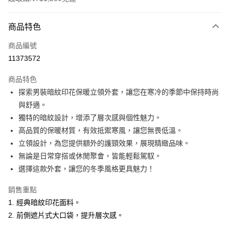
付款方式
商品特色
信用卡一次付款
商品編號
超商取貨付款
11373572
LINE Pay
商品特色
Apple Pay
探索男裝暗紋印花保暖立領外套，讓您在寒冷的季節中保持時尚
與舒適。
悠遊付
獨特的暗紋設計，增添了層次感與個性魅力。
Google Pay
高品質的保暖材質，有效抵禦寒風，讓您無畏低溫。
立領設計，為您提供額外的護頸效果，展現精緻品味。
ATM付款
無論是日常穿搭或休閒聚會，皆能輕鬆駕馭。
選擇這款外套，讓您的冬季風格更具魅力！
運送方式
全家取貨付款
銷售重點
每筆NT$60，滿NT$1,200(含以上)免運費
1. 經典暗紋印花面料。
2. 前側遮片式大口袋，提升層次感。
付款後全家取貨