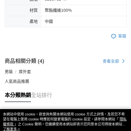
材質
聚酯纖維100%
產地
中國
客服
商品相關分類 (4)
查看全部
男裝
厚外套
人氣商品推薦
本分類熱銷
全站排行
本網站中使用 cookie，欲查詢有關本網站使用 cookie 方式之詳情，及若您不希
熱門標籤
望在電腦上使用 cookie 時應如何變更電腦的 cookie 設定，請參閱本網站「
隱私
權條款
」之 Cookie 聲明。您繼續使用本網站即表示您同意本公司得按本網站使
用條款之 Cookie 聲明使用 cookie。
了解更多 >