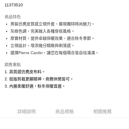
超商取貨付款
11373510
LINE Pay
商品特色
Apple Pay
男裝仿麂皮質感立領外套，展現獨特時尚魅力。
灰綠色調，完美融入各種穿搭風格。
悠遊付
厚實材質，提供卓越保暖效果，適合秋冬季節。
Google Pay
立領設計，增添幾分精緻與俐落感。
選擇Pierre Cardin，讓您在每個場合皆自信滿滿。
ATM付款
銷售重點
運送方式
1. 高質感仿麂皮布料。
全家取貨付款
2. 挺版剪裁更顯精神，商務休閒皆可。
每筆NT$60，滿NT$1,200(含以上)免運費
3. 內層柔暖舒適，秋冬保暖首選。
付款後全家取貨
每筆NT$60，滿NT$1,200(含以上)免運費
詳細說明
商品規格
相關推薦
萊爾富取貨付款
每筆NT$60，滿NT$1,200(含以上)免運費