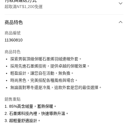
付款與運送方式
超取滿NT$1,200免運
付款方式
商品特色
信用卡一次付款
商品編號
超商取貨付款
11360810
LINE Pay
商品特色
Apple Pay
探索男裝頂級保暖石墨烯羽絨連帽外套。
採用先進石墨烯技術，提供卓越的保暖效果。
悠遊付
輕盈設計，讓您自在活動，無負擔。
Google Pay
時尚黑色，完美搭配各種風格與場合。
無論面對寒冬還是冷風，這款外套是您的最佳選擇。
ATM付款
銷售重點
運送方式
1. 85%高含絨量，蓄熱保暖。
全家取貨付款
2. 石墨烯科技內裡，快速導熱升溫。
每筆NT$60，滿NT$1,200(含以上)免運費
3. 超輕量舒適設計。