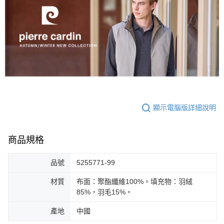
顯示電腦版詳細說明
商品規格
品號
5255771-99
材質
布面：聚酯纖維100%。填充物：羽絨
85%，羽毛15%。
產地
中國