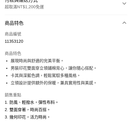
付款與運送方式
超取滿NT$1,200免運
付款方式
商品特色
信用卡一次付款
商品編號
超商取貨付款
11353120
LINE Pay
商品特色
Apple Pay
展現時尚與舒適的完美平衡。
男裝印花雙面穿立領鋪棉背心，讓你隨心搭配。
悠遊付
卡其與深藍色調，輕鬆駕馭多種風格。
Google Pay
立領設計提供額外的保暖，兼具實用性與美感。
ATM付款
銷售重點
1. 防風、輕撥水，彈性布料。
運送方式
2. 雙面穿著，時尚百搭。
全家取貨付款
3. 幾何印花，活力時尚。
每筆NT$60，滿NT$1,200(含以上)免運費