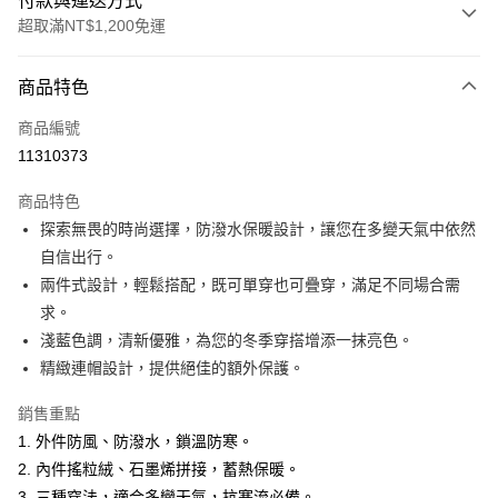
付款與運送方式
超取滿NT$1,200免運
付款方式
商品特色
信用卡一次付款
商品編號
超商取貨付款
11310373
LINE Pay
商品特色
Apple Pay
探索無畏的時尚選擇，防潑水保暖設計，讓您在多變天氣中依然
自信出行。
悠遊付
兩件式設計，輕鬆搭配，既可單穿也可疊穿，滿足不同場合需
Google Pay
求。
淺藍色調，清新優雅，為您的冬季穿搭增添一抹亮色。
ATM付款
精緻連帽設計，提供絕佳的額外保護。
運送方式
銷售重點
全家取貨付款
1. 外件防風、防潑水，鎖溫防寒。
每筆NT$60，滿NT$1,200(含以上)免運費
2. 內件搖粒絨、石墨烯拼接，蓄熱保暖。
3. 三種穿法，適合多變天氣，抗寒流必備。