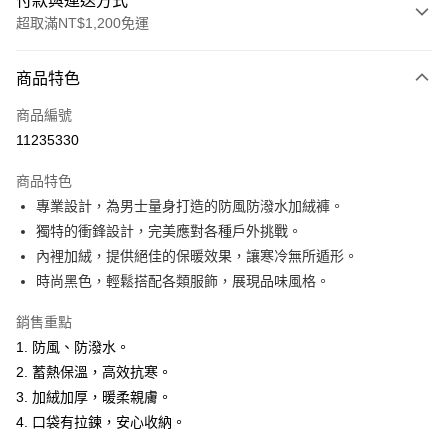
付款與運送方式
超取滿NT$1,200免運
付款方式
商品特色
信用卡一次付款
商品編號
超商取貨付款
11235330
LINE Pay
商品特色
Apple Pay
專業設計，為男士量身打造的防風防潑水加絨褲。
獨特的衝鋒設計，完美應對各種戶外挑戰。
悠遊付
內裡加絨，提供絕佳的保暖效果，讓寒冷無所遁形。
Google Pay
時尚黑色，輕鬆搭配各類服飾，展現品味風格。
ATM付款
銷售重點
1. 防風、防潑水。
運送方式
2. 蓄熱保溫，高效抗寒。
全家取貨付款
3. 加絨加厚，暖柔親膚。
每筆NT$60，滿NT$1,200(含以上)免運費
4. 口袋有拉鍊，安心收納。