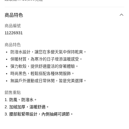
付款方式
商品特色
信用卡一次付款
商品編號
超商取貨付款
11226931
LINE Pay
商品特色
Apple Pay
防潑水設計，讓您在多變天氣中保持乾爽。
保暖材質，為寒冷的日子增添溫暖感受。
悠遊付
彈力軟殼，提供舒適靈活的穿著體驗。
Google Pay
時尚黑色，輕鬆搭配各種休閒服飾。
無論戶外運動或日常休閒，皆是完美選擇。
ATM付款
銷售重點
運送方式
1. 防風、防潑水。
全家取貨付款
2. 加絨加厚，溫暖舒適。
每筆NT$60，滿NT$1,200(含以上)免運費
3. 腰部鬆緊帶設計，內側抽繩可調節。
付款後全家取貨