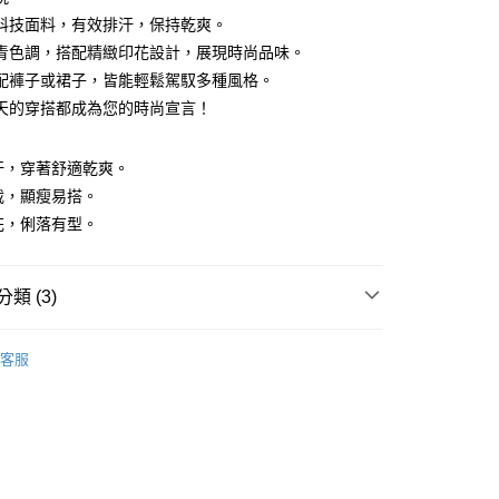
科技面料，有效排汗，保持乾爽。
青色調，搭配精緻印花設計，展現時尚品味。
y
配褲子或裙子，皆能輕鬆駕馭多種風格。
天的穿搭都成為您的時尚宣言！
排汗，穿著舒適乾爽。
剪裁，顯瘦易搭。
付款
印花，俐落有型。
0，滿NT$1,200(含以上)免運費
家取貨
類 (3)
0，滿NT$1,200(含以上)免運費
OLO衫
貨付款
客服
推薦
0，滿NT$1,200(含以上)免運費
系列
POLO衫
爾富取貨
0，滿NT$1,200(含以上)免運費
付款