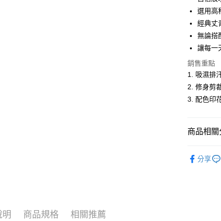
悠遊付
選用高
經典丈
Google Pa
無論搭
ATM付款
讓每一
銷售重點
1. 吸濕
運送方式
2. 修身
全家取貨
3. 配色
每筆NT$6
付款後全
商品相關分
每筆NT$6
女裝
P
萊爾富取
分享
人氣商品
每筆NT$6
網路獨家
付款後萊
每筆NT$6
說明
商品規格
相關推薦
7-11取貨