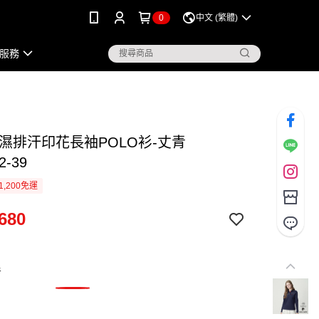
0
中文 (繁體)
服務
吸濕排汗印花長袖POLO衫-丈青
2-39
1,200免運
680
青