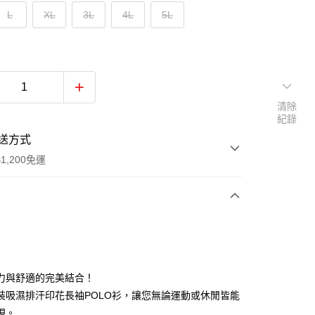
L
XL
3L
4L
5L
清除
紀錄
送方式
1,200免運
次付款
付款
力與舒適的完美結合！
裝吸濕排汗印花長袖POLO衫，讓您無論運動或休閒皆能
現。