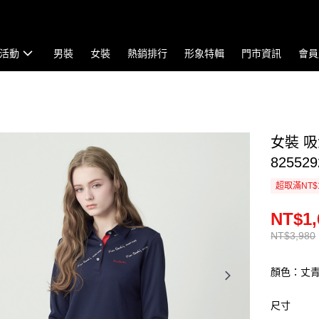
活動
男裝
女裝
熱銷排行
形象特輯
門市資訊
會員
女裝 
825529
超取滿NT$
NT$1,
NT$3,980
顏色：丈
尺寸