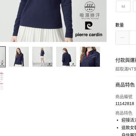
M
數量
付款與運
超取滿NT$
付款方式
商品特色
信用卡一
商品編號
11142818
超商取貨
商品特色
LINE Pay
迎接活
這款女
Apple Pay
自信展