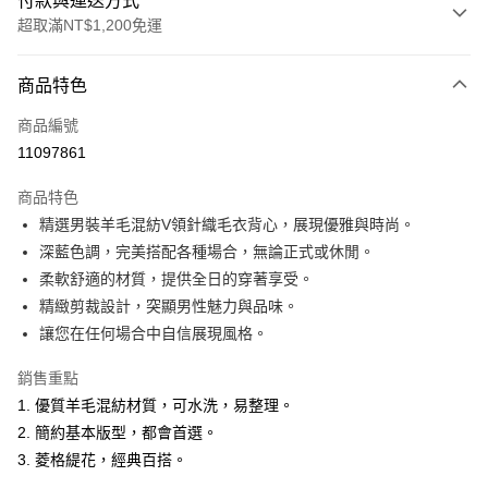
付款與運送方式
超取滿NT$1,200免運
付款方式
商品特色
信用卡一次付款
商品編號
超商取貨付款
11097861
LINE Pay
商品特色
Apple Pay
精選男裝羊毛混紡V領針織毛衣背心，展現優雅與時尚。
深藍色調，完美搭配各種場合，無論正式或休閒。
悠遊付
柔軟舒適的材質，提供全日的穿著享受。
Google Pay
精緻剪裁設計，突顯男性魅力與品味。
讓您在任何場合中自信展現風格。
ATM付款
銷售重點
運送方式
1. 優質羊毛混紡材質，可水洗，易整理。
全家取貨付款
2. 簡約基本版型，都會首選。
每筆NT$60，滿NT$1,200(含以上)免運費
3. 菱格緹花，經典百搭。