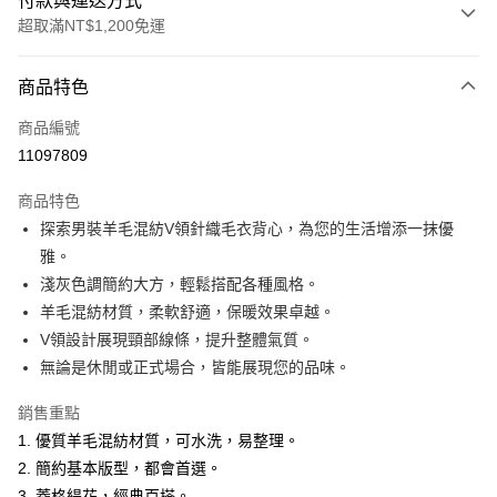
付款與運送方式
超取滿NT$1,200免運
付款方式
商品特色
信用卡一次付款
商品編號
超商取貨付款
11097809
LINE Pay
商品特色
Apple Pay
探索男裝羊毛混紡V領針織毛衣背心，為您的生活增添一抹優
雅。
悠遊付
淺灰色調簡約大方，輕鬆搭配各種風格。
Google Pay
羊毛混紡材質，柔軟舒適，保暖效果卓越。
V領設計展現頸部線條，提升整體氣質。
ATM付款
無論是休閒或正式場合，皆能展現您的品味。
運送方式
銷售重點
全家取貨付款
1. 優質羊毛混紡材質，可水洗，易整理。
每筆NT$60，滿NT$1,200(含以上)免運費
2. 簡約基本版型，都會首選。
3. 菱格緹花，經典百搭。