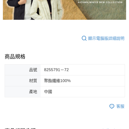
顯示電腦版詳細說明
商品規格
品號
8255791－72
材質
聚酯纖維100%
產地
中國
客服