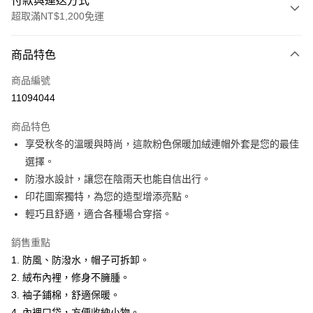
付款與運送方式
超取滿NT$1,200免運
付款方式
商品特色
信用卡一次付款
商品編號
超商取貨付款
11094044
LINE Pay
商品特色
Apple Pay
享受秋冬的溫暖與時尚，這款粉色保暖加絨連帽外套是您的最佳
選擇。
悠遊付
防潑水設計，讓您在陰雨天也能自信出行。
Google Pay
印花圖案獨特，為您的造型增添亮點。
輕巧且舒適，適合各種場合穿搭。
ATM付款
銷售重點
運送方式
1. 防風、防潑水，帽子可拆卸。
全家取貨付款
2. 絨布內裡，修身不臃腫。
每筆NT$60，滿NT$1,200(含以上)免運費
3. 袖子鋪棉，舒適保暖。
4. 內裡口袋，方便收納小物。