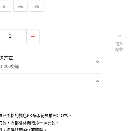
L
XL
3L
清除
紀錄
送方式
1,200免運
次付款
付款
味與風格的雙色PK布印花短袖POLO衫。
其色，為都會休閒增添一抹亮色。
料，提供舒適的穿著體驗。