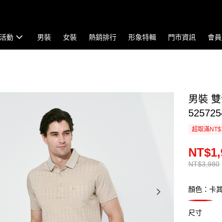
活動
男裝
女裝
熱銷排行
形象特輯
門市資訊
會員
男裝 雙
525725
超取滿NT$
NT$1,
NT$3,980
顏色：卡
尺寸