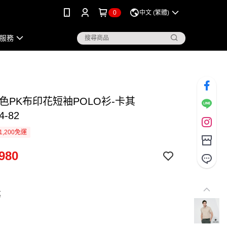
0
中文 (繁體)
服務
色PK布印花短袖POLO衫-卡其
4-82
1,200免運
980
其