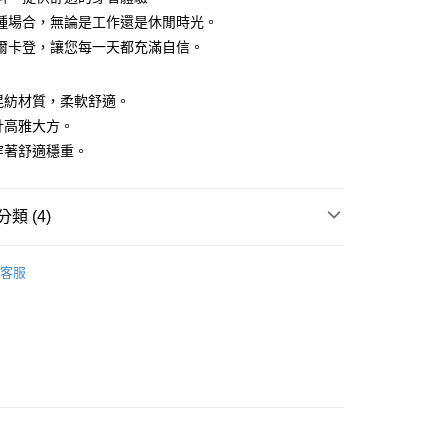
種場合，無論是工作還是休閒時光。
爾卡登，讓您每一天都充滿自信。
y
菌混紡材質，柔軟舒適。
設計高雅大方。
，穿著舒適穩重。
付款
類 (4)
0，滿NT$1,200(含以上)免運費
家取貨
袖POLO衫
客服
0，滿NT$1,200(含以上)免運費
推薦
貨付款
系列
POLO衫
0，滿NT$1,200(含以上)免運費
上衣】
爾富取貨
0，滿NT$1,200(含以上)免運費
付款