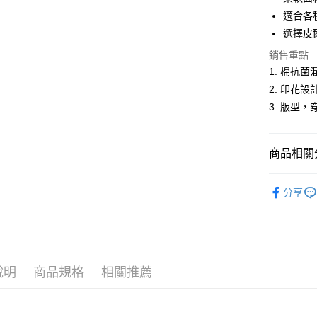
悠遊付
適合各
選擇皮
Google Pa
銷售重點
ATM付款
1. 棉抗
2. 印花
3. 版型
運送方式
全家取貨
商品相關分
每筆NT$6
付款後全
男裝
短
分享
每筆NT$6
人氣商品
萊爾富取
休閒服飾
每筆NT$6
男裝
【
說明
商品規格
相關推薦
付款後萊
每筆NT$6
7-11取貨