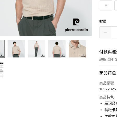
M
數量
付款與運
超取滿NT$
付款方式
商品特色
信用卡一
商品編號
10922325
超商取貨
商品特色
LINE Pay
展現品
精緻卡
Apple Pay
柔軟面