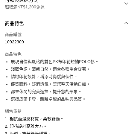
付款與運送方式
超取滿NT$1,200免運
付款方式
商品特色
信用卡一次付款
商品編號
超商取貨付款
10922309
LINE Pay
商品特色
Apple Pay
展現自信與風格的雙色PK布印花短袖POLO衫。
淺藍色調，清新自然，適合各種場合穿著。
悠遊付
精緻印花設計，增添時尚感與個性。
Google Pay
優質面料，舒適透氣，讓您整天活動自如。
都會休閒的完美選擇，提升您的形象。
ATM付款
選擇皮爾卡登，體驗卓越的品味與品質。
運送方式
銷售重點
全家取貨付款
1. 棉抗菌混紡材質，柔軟舒適。
每筆NT$60，滿NT$1,200(含以上)免運費
2. 印花設計高雅大方。
3. 版型，穿著舒適穩重。