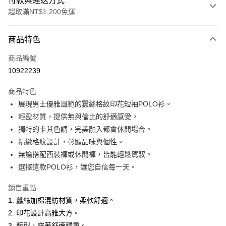
付款與運送方式
超取滿NT$1,200免運
付款方式
商品特色
信用卡一次付款
商品編號
超商取貨付款
10922239
LINE Pay
商品特色
Apple Pay
展現男士優雅風範的蠶絲格紋印花短袖POLO衫。
輕盈材質，提供無與倫比的舒適感受。
悠遊付
獨特的卡其色調，完美融入都會休閒場合。
Google Pay
精緻格紋設計，彰顯品味與個性。
無論搭配西裝褲或休閒褲，皆能輕鬆駕馭。
ATM付款
選擇這款POLO衫，讓您自信每一天。
運送方式
銷售重點
全家取貨付款
1. 蠶絲加棉混紡材質，柔軟舒適。
每筆NT$60，滿NT$1,200(含以上)免運費
2. 印花設計高雅大方。
3. 版型，穿著舒適穩重。