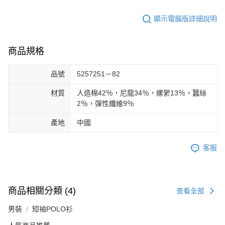
顯示電腦版詳細說明
商品規格
品號
5257251－82
材質
人造棉42％，尼龍34％，縲縈13％，蠶絲
2％，彈性纖維9％
產地
中國
客服
商品相關分類 (4)
查看全部
男裝
短袖POLO衫