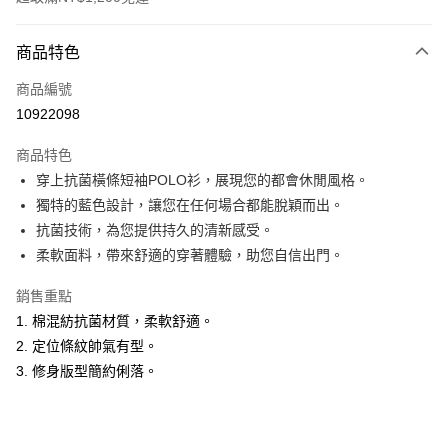
付款方式
商品特色
信用卡一次付款
商品編號
超商取貨付款
10922098
LINE Pay
商品特色
Apple Pay
穿上抗菌橫條短袖POLO衫，展現您的都會休閒風格。
獨特的藍色設計，讓您在任何場合都能脫穎而出。
悠遊付
抗菌技術，為您提供持久的清新感受。
Google Pay
柔軟面料，帶來舒適的穿著體驗，助您自信出門。
ATM付款
銷售重點
1. 棉混紡抗菌材質，柔軟舒適。
運送方式
2. 定位條紋帥氣有型。
全家取貨付款
3. 修身版型簡約俐落。
每筆NT$60，滿NT$1,200(含以上)免運費
付款後全家取貨