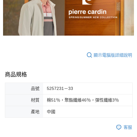
顯示電腦版詳細說明
商品規格
品號
5257231－33
材質
棉51％，聚酯纖維46％，彈性纖維3％
產地
中國
客服