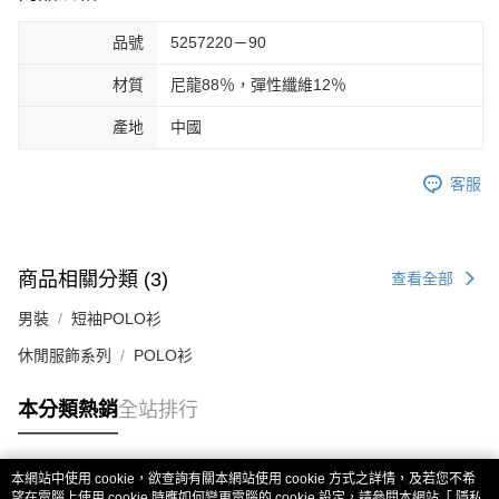
品號
5257220－90
材質
尼龍88％，彈性纖維12％
產地
中國
客服
商品相關分類 (3)
查看全部
男裝
短袖POLO衫
休閒服飾系列
POLO衫
本分類熱銷
全站排行
本網站中使用 cookie，欲查詢有關本網站使用 cookie 方式之詳情，及若您不希
熱門標籤
望在電腦上使用 cookie 時應如何變更電腦的 cookie 設定，請參閱本網站「
隱私