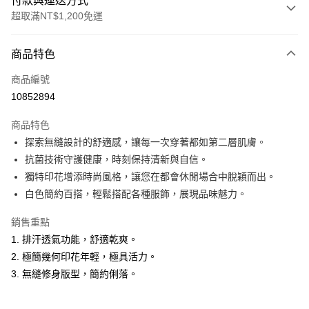
付款與運送方式
超取滿NT$1,200免運
付款方式
商品特色
信用卡一次付款
商品編號
超商取貨付款
10852894
LINE Pay
商品特色
Apple Pay
探索無縫設計的舒適感，讓每一次穿著都如第二層肌膚。
抗菌技術守護健康，時刻保持清新與自信。
悠遊付
獨特印花增添時尚風格，讓您在都會休閒場合中脫穎而出。
Google Pay
白色簡約百搭，輕鬆搭配各種服飾，展現品味魅力。
ATM付款
銷售重點
1. 排汗透氣功能，舒適乾爽。
運送方式
2. 極簡幾何印花年輕，極具活力。
全家取貨付款
3. 無縫修身版型，簡約俐落。
每筆NT$60，滿NT$1,200(含以上)免運費