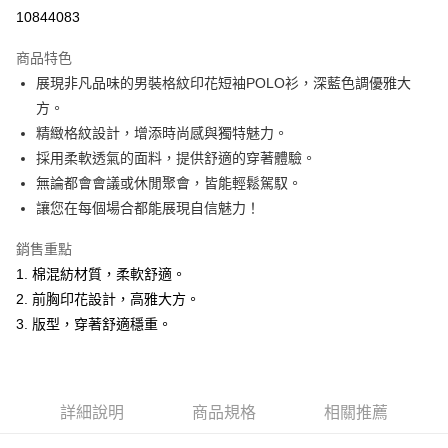
超商取貨付款
10844083
LINE Pay
商品特色
Apple Pay
展現非凡品味的男裝格紋印花短袖POLO衫，深藍色調優雅大
方。
悠遊付
精緻格紋設計，增添時尚感與獨特魅力。
Google Pay
採用柔軟透氣的面料，提供舒適的穿著體驗。
無論都會會議或休閒聚會，皆能輕鬆駕馭。
ATM付款
讓您在每個場合都能展現自信魅力！
運送方式
銷售重點
全家取貨付款
1. 棉混紡材質，柔軟舒適。
每筆NT$60，滿NT$1,200(含以上)免運費
2. 前胸印花設計，高雅大方。
3. 版型，穿著舒適穩重。
付款後全家取貨
每筆NT$60，滿NT$1,200(含以上)免運費
萊爾富取貨付款
詳細說明
商品規格
相關推薦
每筆NT$60，滿NT$1,200(含以上)免運費