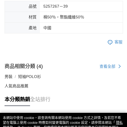
品號
5257267－39
材質
棉50％，聚酯纖維50％
產地
中國
客服
商品相關分類 (4)
查看全部
男裝
短袖POLO衫
人氣商品推薦
本分類熱銷
全站排行
本網站中使用 cookie，欲查詢有關本網站使用 cookie 方式之詳情，及若您不希
熱門標籤
望在電腦上使用 cookie 時應如何變更電腦的 cookie 設定，請參閱本網站「
隱私