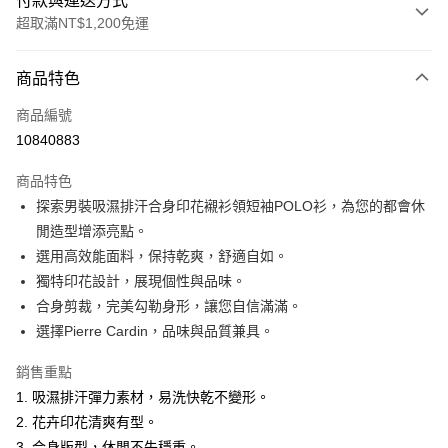
付款與運送方式
超取滿NT$1,200免運
付款方式
商品特色
信用卡一次付款
商品編號
超商取貨付款
10840883
LINE Pay
商品特色
Apple Pay
探索男裝吸濕排汗合身印花襯衫領短袖POLO衫，為您的都會休
閒造型增添亮點。
悠遊付
選用高效能面料，保持乾爽，舒適自如。
Google Pay
獨特印花設計，展現個性與品味。
合身剪裁，完美勾勒身形，讓您自信滿滿。
ATM付款
選擇Pierre Cardin，品味與品質兼具。
運送方式
銷售重點
全家取貨付款
1. 吸濕排汗彈力素材，易洗快乾不變形。
每筆NT$60，滿NT$1,200(含以上)免運費
2. 花卉印花清爽有型。
3. 合身版型，休閒不失穩重。