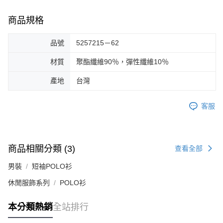
商品規格
品號
5257215－62
材質
聚酯纖維90％，彈性纖維10％
產地
台灣
客服
商品相關分類 (3)
查看全部
男裝
短袖POLO衫
休閒服飾系列
POLO衫
本分類熱銷
全站排行