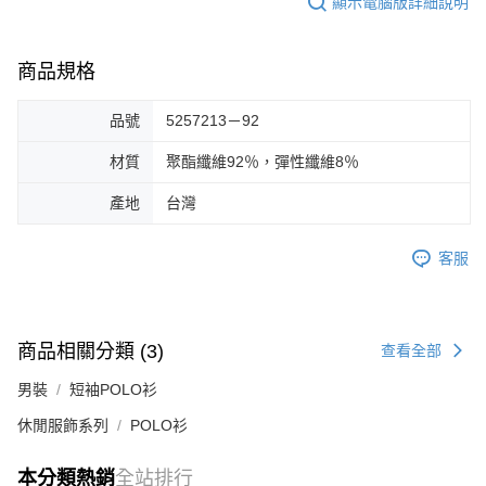
顯示電腦版詳細說明
商品規格
品號
5257213－92
材質
聚酯纖維92％，彈性纖維8％
產地
台灣
客服
商品相關分類 (3)
查看全部
男裝
短袖POLO衫
休閒服飾系列
POLO衫
本分類熱銷
全站排行