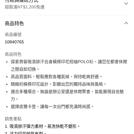
付款與運送方式
超取滿NT$1,200免運
付款方式
商品特色
信用卡一次付款
商品編號
超商取貨付款
10840765
LINE Pay
商品特色
Apple Pay
探索男裝吸濕排汗合身橫條印花短袖POLO衫，讓您在都會休閒
之間自如切換。
悠遊付
高品質面料，輕鬆應對各種氣候，保持乾爽舒適。
Google Pay
精緻的橫條印花設計，彰顯出您的獨特品味與風格。
適合多種場合，無論是辦公室還是休閒聚會，皆能展現自信魅
ATM付款
力。
選擇皮爾卡登，讓每一次出門都充滿時尚感。
運送方式
全家取貨付款
銷售重點
每筆NT$60，滿NT$1,200(含以上)免運費
1. 吸濕排汗彈力素材，易洗快乾不變形。
2. 活力印花帥氣有型。