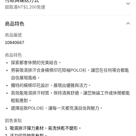
付款與運送方式
超取滿NT$1,200免運
付款方式
商品特色
信用卡一次付款
商品編號
超商取貨付款
10840667
LINE Pay
商品特色
Apple Pay
探索都會休閒的完美結合。
男裝吸濕排汗合身橫條印花短袖POLO衫，讓您在任何場合都能
悠遊付
自信展現風格。
Google Pay
獨特的橫條印花設計，展現出優雅與活力。
高效能吸濕排汗材質，保持清爽舒適，讓您無論工作或休閒都能
ATM付款
輕鬆應對。
選擇這款POLO衫，讓每一天都充滿自信與魅力。
運送方式
全家取貨付款
銷售重點
每筆NT$60，滿NT$1,200(含以上)免運費
1. 吸濕排汗彈力素材，易洗快乾不變形。
2. 活力印花帥氣有型。