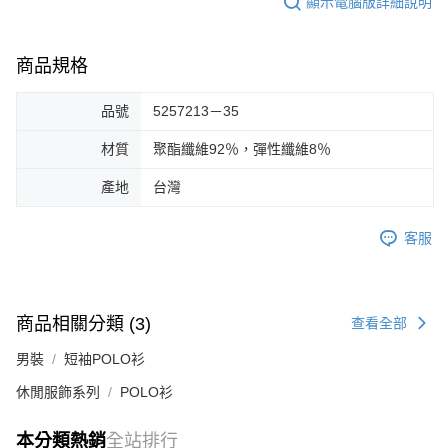
顯示電腦版詳細說明
商品規格
品號
5257213－35
材質
聚酯纖維92％，彈性纖維8％
產地
台灣
客服
商品相關分類 (3)
查看全部
男裝
短袖POLO衫
休閒服飾系列
POLO衫
本分類熱銷
全站排行