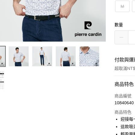
M
數量
付款與運
超取滿NT$
付款方式
商品特色
信用卡一
商品編號
10840640
超商取貨
商品特色
LINE Pay
迎接每
這款吸
Apple Pay
輕盈面