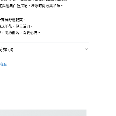
花與經典白色搭配，增添時尚感與品味。
y
排汗穿著舒適乾爽。
塗鴉式印花，極具活力。
版型，簡約俐落，春夏必備。
付款
類 (3)
0，滿NT$1,200(含以上)免運費
袖POLO衫
客服
家取貨
系列
POLO衫
0，滿NT$1,200(含以上)免運費
上衣】
貨付款
0，滿NT$1,200(含以上)免運費
爾富取貨
0，滿NT$1,200(含以上)免運費
付款