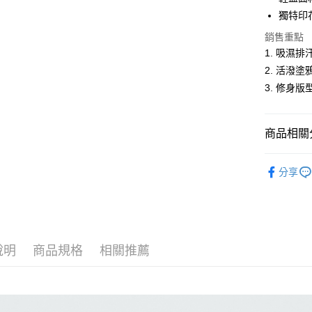
悠遊付
獨特印
Google Pa
銷售重點
1. 吸濕
ATM付款
2. 活潑
3. 修身
運送方式
全家取貨
商品相關分
每筆NT$6
男裝
短
分享
付款後全
休閒服飾
每筆NT$6
男裝
【
萊爾富取
每筆NT$6
說明
商品規格
相關推薦
付款後萊
每筆NT$6
7-11取貨