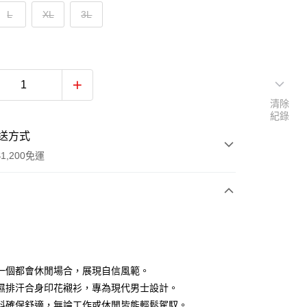
L
XL
3L
清除
紀錄
送方式
1,200免運
次付款
付款
一個都會休閒場合，展現自信風範。
濕排汗合身印花襯衫，專為現代男士設計。
料確保舒適，無論工作或休閒皆能輕鬆駕馭。