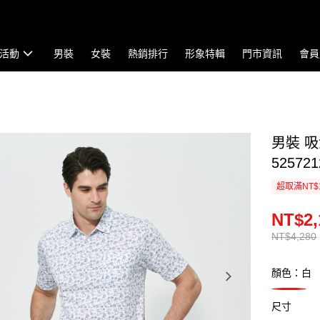
活動
男裝
女裝
熱銷排行
形象特輯
門市資訊
會員
男裝 
525721
超取滿NT$
NT$2,
NT$4,280
顏色：白
尺寸