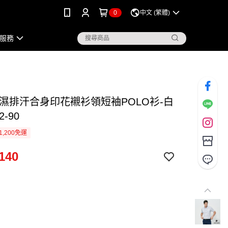
0
中文 (繁體)
服務
吸濕排汗合身印花襯衫領短袖POLO衫-白
2-90
1,200免運
140