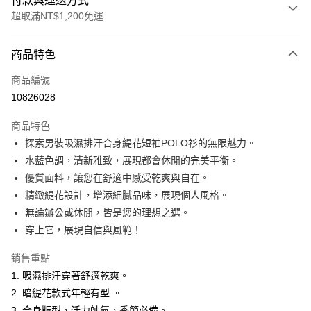
付款與運送方式
超取滿NT$1,200免運
付款方式
商品特色
信用卡一次付款
商品編號
超商取貨付款
10826028
LINE Pay
商品特色
Apple Pay
探索男裝吸濕排汗合身緹花短袖POLO衫的無限魅力。
水藍色調，清新雅致，展現都會休閒的完美平衡。
悠遊付
優質面料，讓您在舒適中感受乾爽與自在。
Google Pay
精緻緹花設計，增添細膩品味，展現個人風格。
無論辦公或休閒，皆是您的理想之選。
ATM付款
穿上它，展現自信與風範！
運送方式
銷售重點
全家取貨付款
1. 吸濕排汗穿著舒適乾爽。
每筆NT$60，滿NT$1,200(含以上)免運費
2. 暗緹花款式年輕有型 。
3. 合身版型，活力帥氣，季節必備。