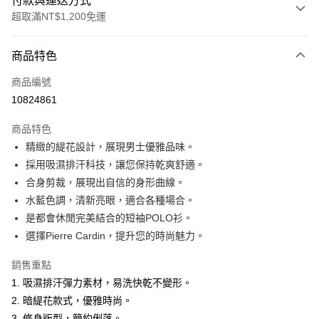
付款與運送方式
超取滿NT$1,200免運
付款方式
商品特色
信用卡一次付款
商品編號
超商取貨付款
10824861
LINE Pay
商品特色
Apple Pay
精緻的緹花設計，展現男士優雅品味。
採用吸濕排汗科技，讓您保持乾爽舒適。
悠遊付
合身剪裁，展現出自信的身形曲線。
Google Pay
水藍色調，清新亮眼，適合各種場合。
是都會休閒完美結合的短袖POLO衫。
ATM付款
選擇Pierre Cardin，提升您的時尚魅力。
運送方式
銷售重點
全家取貨付款
1. 吸濕排汗彈力素材，易洗快乾不變形。
每筆NT$60，滿NT$1,200(含以上)免運費
2. 暗緹花款式，優雅時尚。
3. 修身版型，簡約俐落。