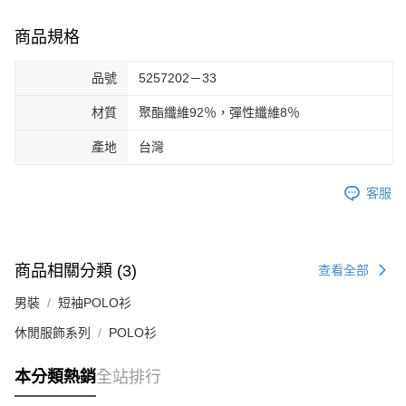
商品規格
品號
5257202－33
材質
聚酯纖維92％，彈性纖維8％
產地
台灣
客服
商品相關分類 (3)
查看全部
男裝
短袖POLO衫
休閒服飾系列
POLO衫
本分類熱銷
全站排行