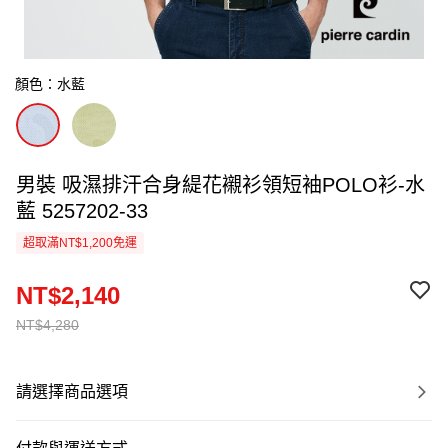
顏色：水藍
男裝 吸濕排汗合身緹花襯衫領短袖POLO衫-水
藍 5257202-33
超取滿NT$1,200免運
NT$2,140
NT$4,280
請選擇商品選項