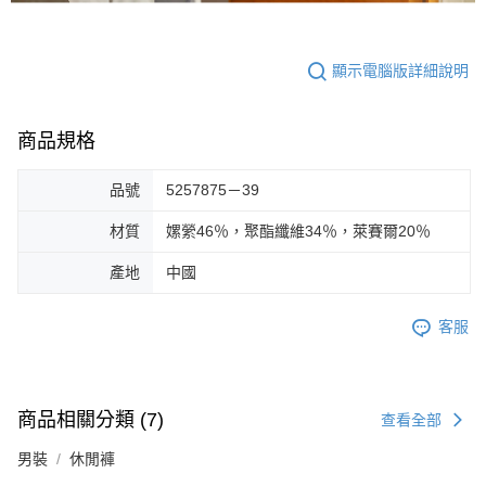
顯示電腦版詳細說明
商品規格
品號
5257875－39
材質
嫘縈46％，聚酯纖維34％，萊賽爾20％
產地
中國
客服
商品相關分類 (7)
查看全部
男裝
休閒褲