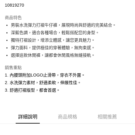
超商取貨付款
10819270
LINE Pay
商品特色
Apple Pay
男裝水洗彈力打褶牛仔褲，展現時尚與舒適的完美結合。
深藍色調，適合各種場合，輕鬆搭配您的身型。
悠遊付
獨特打褶設計，增添立體感，讓您更具魅力。
Google Pay
彈力面料，提供極佳的穿著體驗，無拘束感。
選擇這款休閒褲，讓都會休閒風格無縫接軌。
ATM付款
銷售重點
運送方式
1. 內腰頭附加LOGO止滑帶，穿衣不外露。
全家取貨付款
2. 水洗彈力素材，舒適柔軟，伸展性佳。
每筆NT$60，滿NT$1,200(含以上)免運費
3. 舒適打褶版型，都會首選。
付款後全家取貨
每筆NT$60，滿NT$1,200(含以上)免運費
詳細說明
商品規格
相關推薦
萊爾富取貨付款
每筆NT$60，滿NT$1,200(含以上)免運費