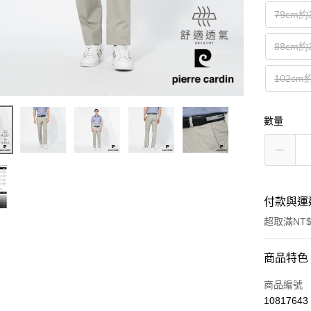
79cm約
88cm約
102cm
數量
付款與運
超取滿NT$
付款方式
商品特色
信用卡一
商品編號
10817643
超商取貨