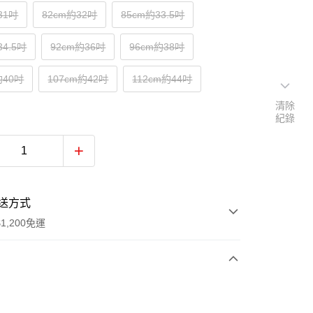
31吋
82cm約32吋
85cm約33.5吋
34.5吋
92cm約36吋
96cm約38吋
約40吋
107cm約42吋
112cm約44吋
清除
紀錄
送方式
1,200免運
次付款
付款