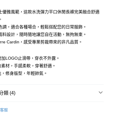
士優雅風範，這款水洗彈力平口休閒長褲完美融合舒適
。
色調，適合各種場合，輕鬆搭配您的日常服飾。
面料設計，隨時隨地讓您自在活動，無拘無束。
erre Cardin，感受專業剪裁帶來的非凡品質。
y
頭附加LOGO止滑帶，穿衣不外露。
彈力素材，手感柔軟，穿著舒適。
水洗，修身版型，年輕帥氣。
付款
類 (4)
0，滿NT$1,200(含以上)免運費
家取貨
閒褲
客服
0，滿NT$1,200(含以上)免運費
推薦
貨付款
系列
休閒褲
0，滿NT$1,200(含以上)免運費
下著】