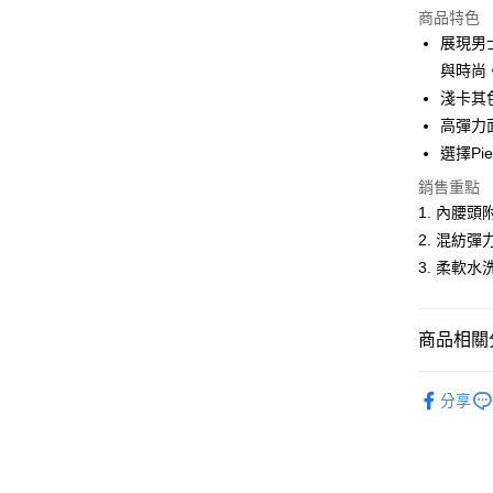
商品特色
LINE Pay
展現男
與時尚
Apple Pay
淺卡其
悠遊付
高彈力
選擇Pi
Google Pa
銷售重點
ATM付款
1. 內腰
2. 混紡
3. 柔軟
運送方式
全家取貨
商品相關分
每筆NT$6
付款後全
男裝
休
分享
每筆NT$6
人氣商品
萊爾富取
休閒服飾
每筆NT$6
男裝
【