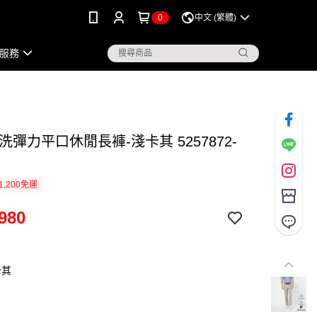
0
中文 (繁體)
服務
洗彈力平口休閒長褲-淺卡其 5257872-
1,200免運
980
卡其