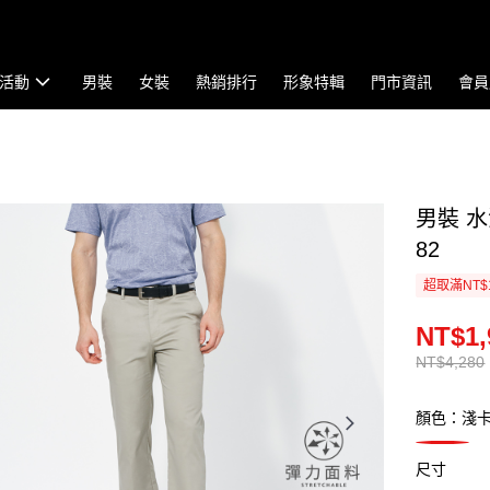
活動
男裝
女裝
熱銷排行
形象特輯
門市資訊
會員
男裝 水
82
超取滿NT$
NT$1,
NT$4,280
顏色：淺
尺寸