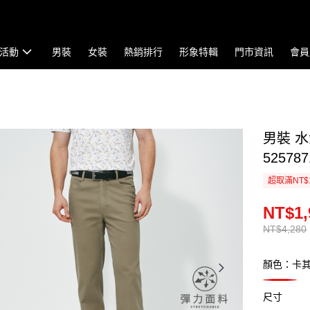
活動
男裝
女裝
熱銷排行
形象特輯
門市資訊
會員
男裝 
525787
超取滿NT$
NT$1,
NT$4,280
顏色：卡
尺寸