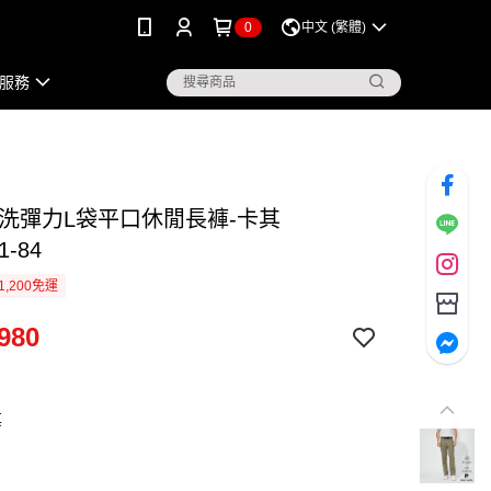
0
中文 (繁體)
服務
水洗彈力L袋平口休閒長褲-卡其
1-84
1,200免運
980
其