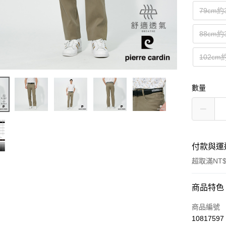
79cm約
88cm約
102cm
數量
付款與運
超取滿NT$
付款方式
商品特色
信用卡一
商品編號
10817597
超商取貨