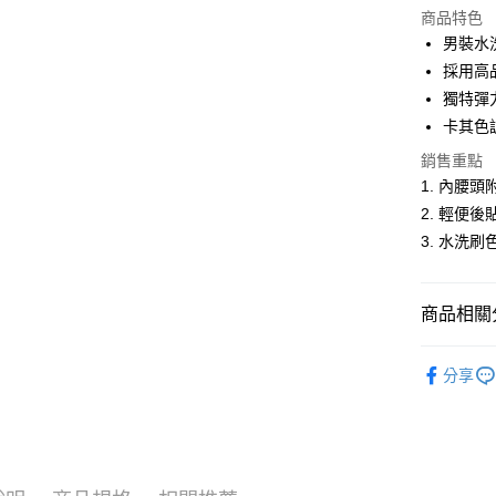
商品特色
LINE Pay
男裝水
採用高
Apple Pay
獨特彈
悠遊付
卡其色
Google Pa
銷售重點
1. 內腰
ATM付款
2. 輕便
3. 水洗
運送方式
全家取貨
商品相關分
每筆NT$6
男裝
休
分享
付款後全
人氣商品
每筆NT$6
休閒服飾
萊爾富取
男裝
【
每筆NT$6