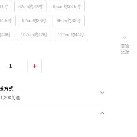
31吋
82cm約32吋
85cm約33.5吋
34.5吋
92cm約36吋
96cm約38吋
約40吋
107cm約42吋
112cm約44吋
清除
紀錄
送方式
1,200免運
次付款
付款