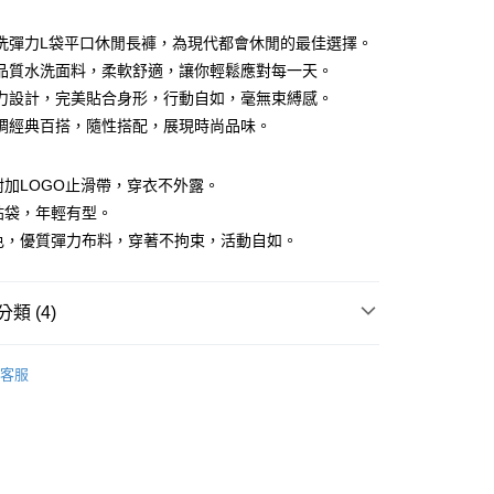
洗彈力L袋平口休閒長褲，為現代都會休閒的最佳選擇。
品質水洗面料，柔軟舒適，讓你輕鬆應對每一天。
力設計，完美貼合身形，行動自如，毫無束縛感。
調經典百搭，隨性搭配，展現時尚品味。
y
頭附加LOGO止滑帶，穿衣不外露。
後貼袋，年輕有型。
刷色，優質彈力布料，穿著不拘束，活動自如。
付款
類 (4)
0，滿NT$1,200(含以上)免運費
閒褲
客服
家取貨
推薦
0，滿NT$1,200(含以上)免運費
系列
休閒褲
貨付款
下著】
0，滿NT$1,200(含以上)免運費