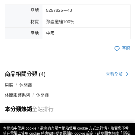
品號
5257825－43
材質
聚酯纖維100％
產地
中國
客服
商品相關分類 (4)
查看全部
男裝
休閒褲
休閒服飾系列
休閒褲
本分類熱銷
全站排行
本網站中使用 cookie，欲查詢有關本網站使用 cookie 方式之詳情，及若您不希
熱門標籤
望在電腦上使用 cookie 時應如何變更電腦的 cookie 設定，請參閱本網站「
隱私