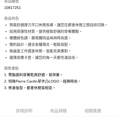
商品編號
超商取貨付款
10817251
LINE Pay
商品特色
Apple Pay
男裝舒適彈力平口休閒長褲，讓您在都會休閒之間自如切換。
採用高彈性材質，提供極致舒適的穿著體驗。
悠遊付
橄欖綠色調，展現獨特品味與時尚感。
Google Pay
簡約設計，適合各種場合，輕鬆搭配。
無論是工作還是休閒，皆能完美應對。
ATM付款
選擇皮爾卡登，讓您的每一天都充滿自信。
運送方式
銷售重點
全家取貨付款
1. 聚酯面料穿著乾爽舒適，易保養。
每筆NT$60，滿NT$1,200(含以上)免運費
2. 特殊Pierre Cardin草字凸LOGO，經典時尚。
3. 修身版型，都會休閒皆相宜。
付款後全家取貨
每筆NT$60，滿NT$1,200(含以上)免運費
萊爾富取貨付款
詳細說明
商品規格
相關推薦
每筆NT$60，滿NT$1,200(含以上)免運費