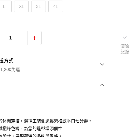
L
XL
3L
4L
清除
紀錄
送方式
1,200免運
次付款
付款
的休閒穿搭，選擇工裝側邊鬆緊格紋平口七分褲。
橄欖綠色調，為您的造型增添個性。
紋設計，展現獨特的品味與風格。