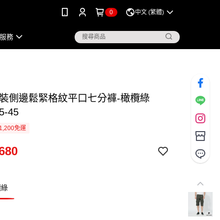
0
中文 (繁體)
服務
工裝側邊鬆緊格紋平口七分褲-橄欖綠
5-45
1,200免運
680
欖綠