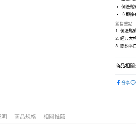
悠遊付
側邊鬆
立即擁
Google Pa
銷售重點
ATM付款
1. 側邊
2. 經典
3. 簡約
運送方式
全家取貨
商品相關分
每筆NT$6
付款後全
男裝
短
分享
每筆NT$6
人氣商品
萊爾富取
休閒服飾
每筆NT$6
男裝
【
說明
商品規格
相關推薦
付款後萊
每筆NT$6
7-11取貨