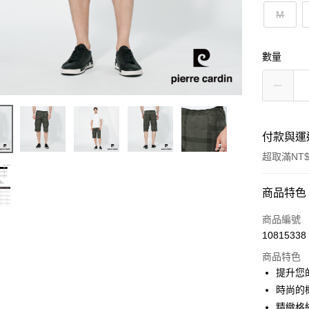
M
數量
付款與運
超取滿NT$
付款方式
商品特色
信用卡一
商品編號
10815338
超商取貨
商品特色
LINE Pay
提升您
時尚的
Apple Pay
精緻格