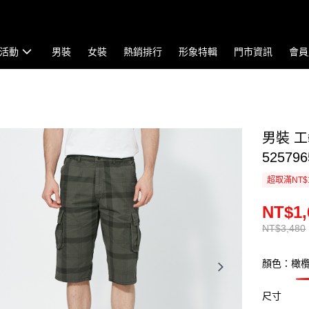
活動
男裝
女裝
熱銷排行
形象特輯
門市資訊
會員
男裝 
525796
超取滿NT$
NT$1,
NT$3,480
顏色：橄
尺寸