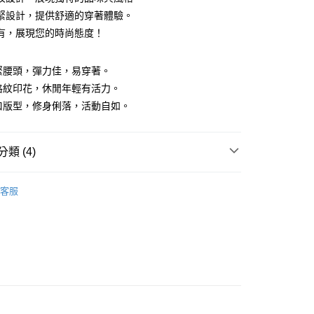
緊設計，提供舒適的穿著體驗。
有，展現您的時尚態度！
y
鬆緊腰頭，彈力佳，易穿著。
大格紋印花，休閒年輕有活力。
平口版型，修身俐落，活動自如。
付款
類 (4)
0，滿NT$1,200(含以上)免運費
家取貨
褲
客服
0，滿NT$1,200(含以上)免運費
推薦
貨付款
系列
短褲
0，滿NT$1,200(含以上)免運費
下著】
爾富取貨
0，滿NT$1,200(含以上)免運費
付款