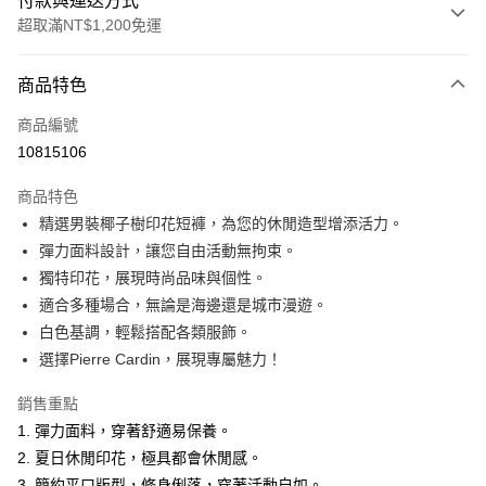
付款與運送方式
超取滿NT$1,200免運
付款方式
商品特色
信用卡一次付款
商品編號
超商取貨付款
10815106
LINE Pay
商品特色
Apple Pay
精選男裝椰子樹印花短褲，為您的休閒造型增添活力。
彈力面料設計，讓您自由活動無拘束。
悠遊付
獨特印花，展現時尚品味與個性。
Google Pay
適合多種場合，無論是海邊還是城市漫遊。
白色基調，輕鬆搭配各類服飾。
ATM付款
選擇Pierre Cardin，展現專屬魅力！
運送方式
銷售重點
全家取貨付款
1. 彈力面料，穿著舒適易保養。
每筆NT$60，滿NT$1,200(含以上)免運費
2. 夏日休閒印花，極具都會休閒感。
3. 簡約平口版型，修身俐落，穿著活動自如。