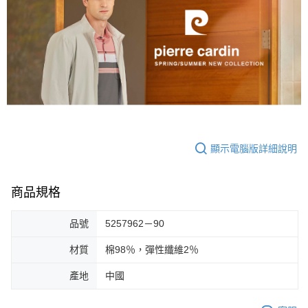
顯示電腦版詳細說明
商品規格
品號
5257962－90
材質
棉98％，彈性纖維2％
產地
中國