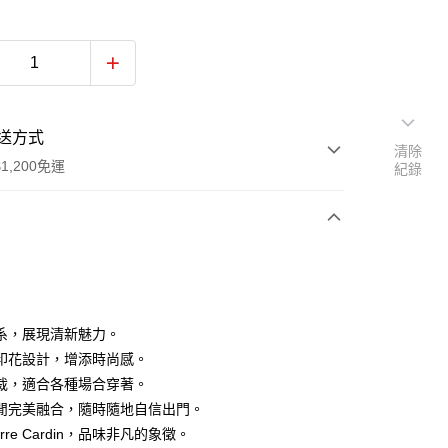
送方式
清除
1,200免運
紀錄
次付款
付款
系，展現清新魅力。
印花設計，增添時尚感。
裁，適合各種場合穿著。
閒完美融合，隨時隨地自信出門。
erre Cardin，品味非凡的象徵。
y