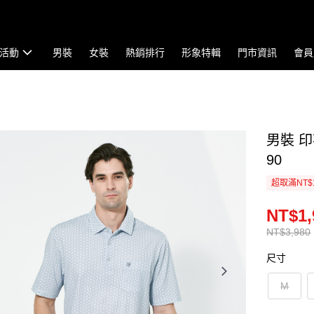
活動
男裝
女裝
熱銷排行
形象特輯
門市資訊
會員
男裝 印
90
超取滿NT$
NT$1,
NT$3,980
尺寸
M