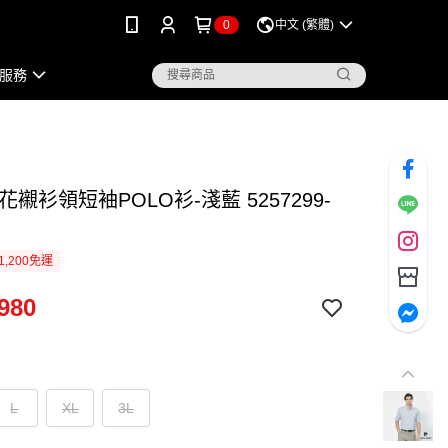
0
中文 (繁體)
服務
花襯衫領短袖POLO衫-淺藍 5257299-
1,200免運
980
L
XL
3L