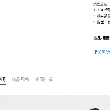
銷售重點
ATM付款
1. TO
2. 趣味
3. 版型
運送方式
全家取貨
商品相關分
每筆NT$6
付款後全
男裝
短
分享
每筆NT$6
人氣商品
萊爾富取
休閒服飾
每筆NT$6
男裝
【
說明
商品規格
相關推薦
付款後萊
每筆NT$6
7-11取貨
每筆NT$6