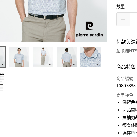
數量
付款與運
超取滿NT$
付款方式
商品特色
信用卡一
商品編號
10807388
超商取貨
商品特色
LINE Pay
淺藍色
高品質
Apple Pay
短袖剪
悠遊付
都會休
選擇Pi
Google Pa