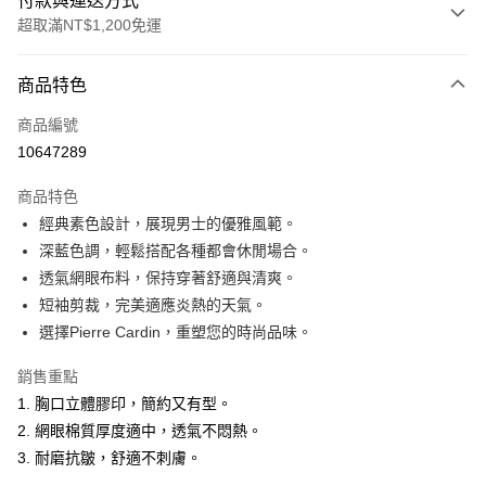
付款與運送方式
超取滿NT$1,200免運
付款方式
商品特色
信用卡一次付款
商品編號
超商取貨付款
10647289
LINE Pay
商品特色
Apple Pay
經典素色設計，展現男士的優雅風範。
深藍色調，輕鬆搭配各種都會休閒場合。
悠遊付
透氣網眼布料，保持穿著舒適與清爽。
Google Pay
短袖剪裁，完美適應炎熱的天氣。
選擇Pierre Cardin，重塑您的時尚品味。
ATM付款
銷售重點
運送方式
1. 胸口立體膠印，簡約又有型。
全家取貨付款
2. 網眼棉質厚度適中，透氣不悶熱。
每筆NT$60，滿NT$1,200(含以上)免運費
3. 耐磨抗皺，舒適不刺膚。