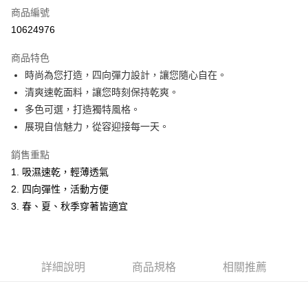
商品編號
超商取貨付款
10624976
LINE Pay
商品特色
Apple Pay
時尚為您打造，四向彈力設計，讓您隨心自在。
清爽速乾面料，讓您時刻保持乾爽。
悠遊付
多色可選，打造獨特風格。
Google Pay
展現自信魅力，從容迎接每一天。
ATM付款
銷售重點
1. 吸濕速乾，輕薄透氣
運送方式
2. 四向彈性，活動方便
全家取貨付款
3. 春、夏、秋季穿著皆適宜
每筆NT$60，滿NT$1,200(含以上)免運費
付款後全家取貨
每筆NT$60，滿NT$1,200(含以上)免運費
詳細說明
商品規格
相關推薦
萊爾富取貨付款