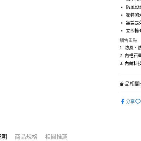
悠遊付
防風設
獨特的
Google Pa
無論是
ATM付款
立即擁
銷售重點
1. 防風
運送方式
2. 內裡
全家取貨
3. 內鋪
每筆NT$6
付款後全
商品相關分
每筆NT$6
網路獨家
萊爾富取
分享
女裝
厚
每筆NT$6
💧防潑水
付款後萊
每筆NT$6
說明
商品規格
相關推薦
7-11取貨