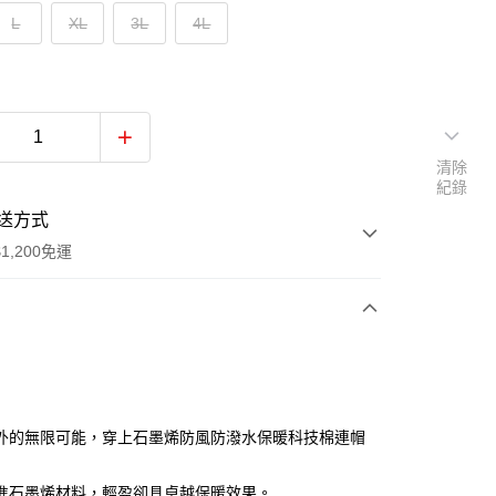
L
XL
3L
4L
清除
紀錄
送方式
1,200免運
次付款
付款
外的無限可能，穿上石墨烯防風防潑水保暖科技棉連帽
進石墨烯材料，輕盈卻具卓越保暖效果。