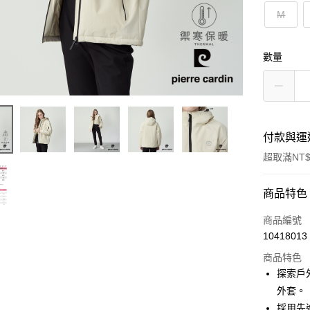
M
數量
付款與運
超取滿NT$
付款方式
商品特色
信用卡一
商品編號
10418013
超商取貨
商品特色
LINE Pay
探索戶
外套。
Apple Pay
採用先