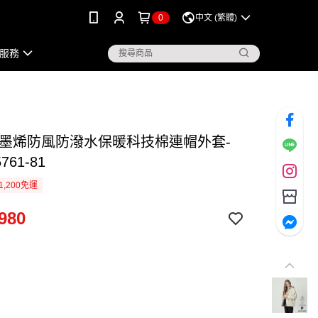
0
中文 (繁體)
服務
石墨烯防風防潑水保暖科技棉連帽外套-
761-81
1,200免運
980
白