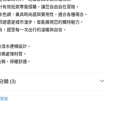
計有效抵禦寒風侵襲，讓您自由自在冒險。
米色調，兼具時尚感與實用性，適合各種場合。
y
郊遊還是城市漫步，皆能展現您的獨特魅力。
有，感受每一次出行的溫暖與自信。
、防潑水連帽設計。
石墨烯處理材質。
付款
科技棉，保暖舒適。
0，滿NT$1,200(含以上)免運費
家取貨
類 (3)
0，滿NT$1,200(含以上)免運費
系列
厚外套
貨付款
客服
外套
0，滿NT$1,200(含以上)免運費
機能
爾富取貨
0，滿NT$1,200(含以上)免運費
付款