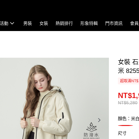
活動
男裝
女裝
熱銷排行
形象特輯
門市資訊
會員
女裝 
米 8255
超取滿NT$
NT$1,
NT$5,280
顏色：米
尺寸