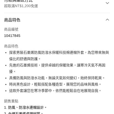
付款與運送方式
超取滿NT$1,200免運
付款方式
商品特色
信用卡一次付款
商品編號
超商取貨付款
10417845
LINE Pay
商品特色
Apple Pay
探索男裝石墨烯防風防潑水保暖科技棉連帽外套，為您帶來無與
倫比的舒適與防護。
悠遊付
先進的石墨烯技術，提供卓越的保暖效果，讓寒冷天氣不再困
Google Pay
擾。
具備防風與防潑水功能，無論天氣如何變幻，始終保持乾爽。
ATM付款
時尚黑色設計，輕鬆搭配各種造型，展現您的品味與風格。
這款外套讓您在寒冷季節中，依然能輕鬆自在地展現自我。
運送方式
全家取貨付款
銷售重點
每筆NT$60，滿NT$1,200(含以上)免運費
1. 防風、防潑水連帽設計。
2. 內裡石墨烯處理材質。