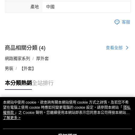
產地
中國
客服
商品相關分類 (4)
查看全部
網路獨家系列
厚外套
男裝
【外套】
本分類熱銷
全站排行
本網站中使用 cookie，欲查詢有關本網站使用 cookie 方式之詳情，及若您不希
熱門標籤
望在電腦上使用 cookie 時應如何變更電腦的 cookie 設定，請參閱本網站「
隱私
權條款
」之 Cookie 聲明。您繼續使用本網站即表示您同意本公司得按本網站使
用條款之 Cookie 聲明使用 cookie。
了解更多 >