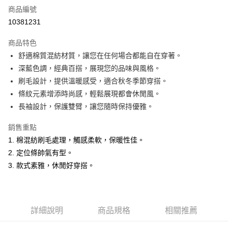
商品編號
超商取貨付款
10381231
LINE Pay
商品特色
Apple Pay
舒適棉質混紡材質，讓您在任何場合都能自在穿著。
深藍色調，經典百搭，展現您的品味與風格。
悠遊付
刷毛設計，提供溫暖感受，適合秋冬季節穿搭。
Google Pay
條紋元素增添時尚感，輕鬆展現都會休閒風。
長袖設計，保護雙臂，讓您隨時保持優雅。
ATM付款
銷售重點
運送方式
1. 棉混紡刷毛處理，觸感柔軟，保暖性佳。
全家取貨付款
2. 定位條帥氣有型。
每筆NT$60，滿NT$1,200(含以上)免運費
3. 款式素雅，休閒好穿搭。
付款後全家取貨
每筆NT$60，滿NT$1,200(含以上)免運費
詳細說明
商品規格
相關推薦
萊爾富取貨付款