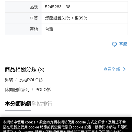
品號
5245283－38
材質
聚酯纖維61％，棉39％
產地
台灣
客服
商品相關分類 (3)
查看全部
男裝
長袖POLO衫
休閒服飾系列
POLO衫
本分類熱銷
全站排行
本網站中使用 cookie，欲查詢有關本網站使用 cookie 方式之詳情，及若您不希
熱門標籤
望在電腦上使用 cookie 時應如何變更電腦的 cookie 設定，請參閱本網站「
隱私