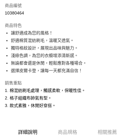
商品編號
超商取貨付款
10380464
LINE Pay
商品特色
Apple Pay
讓舒適成為您的風格！
舒適棉質混紡刷毛，溫暖又透氣。
悠遊付
獨特格紋設計，展現出品味與魅力。
Google Pay
淺綠色調，為您的衣櫥增添清新感。
無論都會還是休閒，輕鬆應對各種場合。
ATM付款
選擇皮爾卡登，讓每一天都充滿自信！
運送方式
銷售重點
全家取貨付款
1. 棉混紡刷毛處理，觸感柔軟，保暖性佳。
每筆NT$60，滿NT$1,200(含以上)免運費
2. 格子組織布帥氣有型。
3. 款式素雅，休閒好穿搭。
付款後全家取貨
每筆NT$60，滿NT$1,200(含以上)免運費
萊爾富取貨付款
詳細說明
商品規格
相關推薦