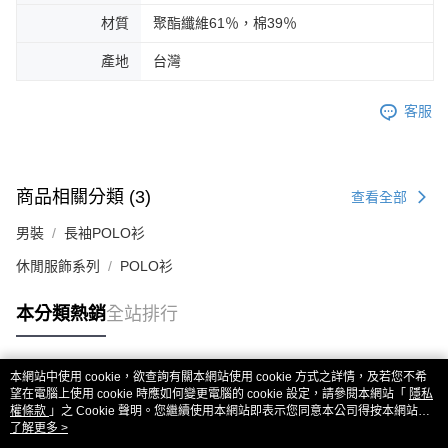
材質
聚酯纖維61％，棉39％
產地
台灣
客服
商品相關分類 (3)
查看全部
男裝
長袖POLO衫
休閒服飾系列
POLO衫
本分類熱銷
全站排行
本網站中使用 cookie，欲查詢有關本網站使用 cookie 方式之詳情，及若您不希
熱門標籤
望在電腦上使用 cookie 時應如何變更電腦的 cookie 設定，請參閱本網站「
隱私
權條款
」之 Cookie 聲明。您繼續使用本網站即表示您同意本公司得按本網站使
用條款之 Cookie 聲明使用 cookie。
了解更多 >