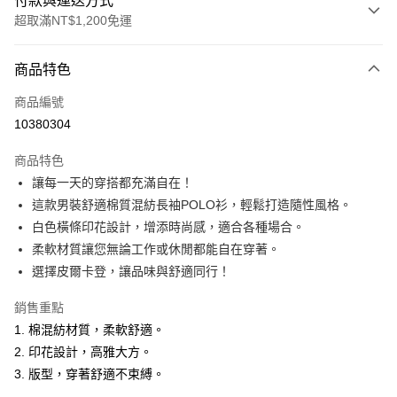
付款與運送方式
超取滿NT$1,200免運
付款方式
商品特色
信用卡一次付款
商品編號
超商取貨付款
10380304
LINE Pay
商品特色
Apple Pay
讓每一天的穿搭都充滿自在！
這款男裝舒適棉質混紡長袖POLO衫，輕鬆打造隨性風格。
悠遊付
白色橫條印花設計，增添時尚感，適合各種場合。
Google Pay
柔軟材質讓您無論工作或休閒都能自在穿著。
選擇皮爾卡登，讓品味與舒適同行！
ATM付款
銷售重點
運送方式
1. 棉混紡材質，柔軟舒適。
全家取貨付款
2. 印花設計，高雅大方。
每筆NT$60，滿NT$1,200(含以上)免運費
3. 版型，穿著舒適不束縛。